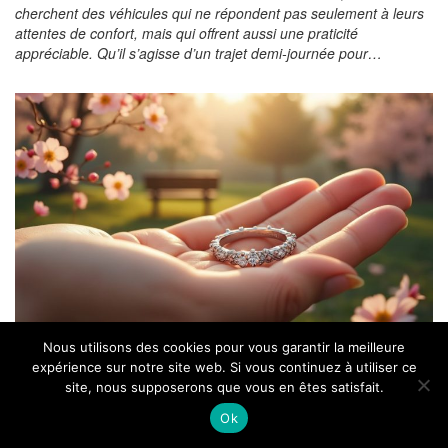
cherchent des véhicules qui ne répondent pas seulement à leurs
attentes de confort, mais qui offrent aussi une praticité
appréciable. Qu’il s’agisse d’un trajet demi-journée pour…
Comprendre la signification d’une
Nous utilisons des cookies pour vous garantir la meilleure
expérience sur notre site web. Si vous continuez à utiliser ce
bague de promesse pour un couple :
site, nous supposerons que vous en êtes satisfait.
l’histoire d’un symbole d’amour
Ok
La bague de promesse éveille des sentiments profonds et