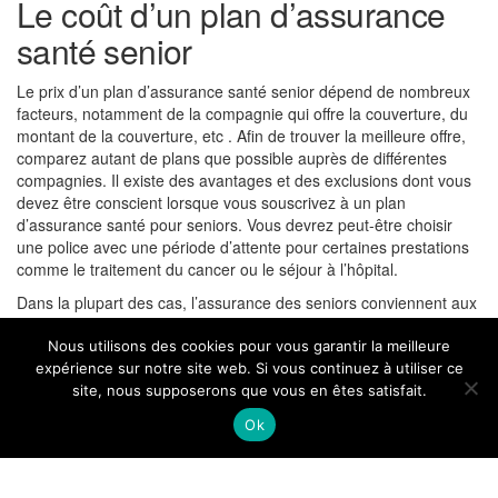
Le coût d’un plan d’assurance
santé senior
Le prix d’un plan d’assurance santé senior dépend de nombreux
facteurs, notamment de la compagnie qui offre la couverture, du
montant de la couverture, etc . Afin de trouver la meilleure offre,
comparez autant de plans que possible auprès de différentes
compagnies. Il existe des avantages et des exclusions dont vous
devez être conscient lorsque vous souscrivez à un plan
d’assurance santé pour seniors. Vous devrez peut-être choisir
une police avec une période d’attente pour certaines prestations
comme le traitement du cancer ou le séjour à l’hôpital.
Dans la plupart des cas, l’assurance des seniors conviennent aux
personnes âgées de plus de 55 ans. Toutefois, dans certains cas,
lorsque vous en avez le plus besoin, il se peut qu’une compagnie
Nous utilisons des cookies pour vous garantir la meilleure
d’assurance n’accepte pas votre demande en raison de votre âge
expérience sur notre site web. Si vous continuez à utiliser ce
ou de votre état de santé. C’est pourquoi vous devez vérifier les
site, nous supposerons que vous en êtes satisfait.
conditions d’un plan de soins de santé pour seniors avant d’y
Ok
souscrire.