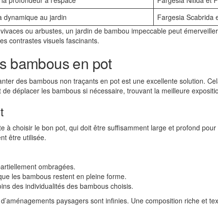
 la profondeur à l’espace
Fargesia Nitida et 
la dynamique au jardin
Fargesia Scabrida 
 vivaces ou arbustes, un jardin de bambou impeccable peut émerveiller 
s contrastes visuels fascinants.
es bambous en pot
 planter des bambous non traçants en pot est une excellente solution. Ce
de déplacer les bambous si nécessaire, trouvant la meilleure exposition
t
e à choisir le bon pot, qui doit être suffisamment large et profond pou
t être utilisée.
partiellement ombragées.
r que les bambous restent en pleine forme.
ns des individualités des bambous choisis.
tés d’aménagements paysagers sont infinies. Une composition riche et tex