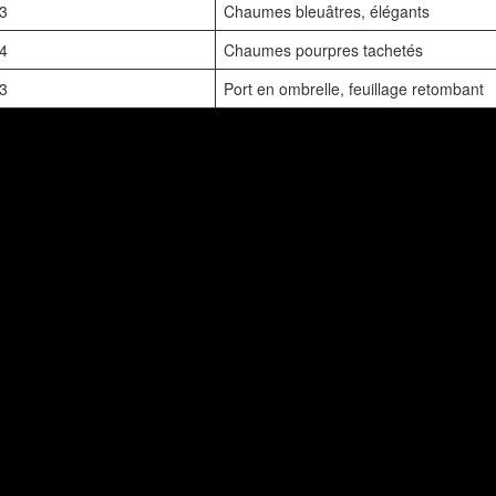
 3
Chaumes bleuâtres, élégants
 4
Chaumes pourpres tachetés
 3
Port en ombrelle, feuillage retombant