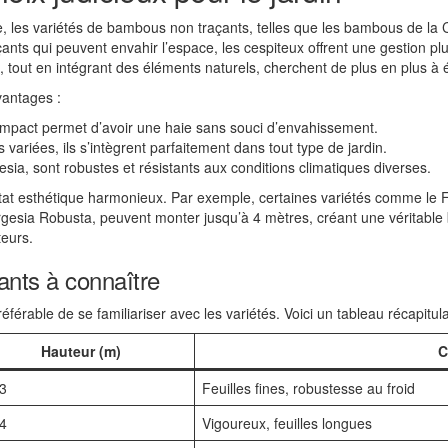
, les variétés de bambous non traçants, telles que les bambous de la Cô
ts qui peuvent envahir l’espace, les cespiteux offrent une gestion plus
 tout en intégrant des éléments naturels, cherchent de plus en plus à év
antages :
mpact permet d’avoir une haie sans souci d’envahissement.
 variées, ils s’intègrent parfaitement dans tout type de jardin.
sia, sont robustes et résistants aux conditions climatiques diverses.
ésultat esthétique harmonieux. Par exemple, certaines variétés comme le 
esia Robusta, peuvent monter jusqu’à 4 mètres, créant une véritable ba
eurs.
ants à connaître
préférable de se familiariser avec les variétés. Voici un tableau récapitu
Hauteur (m)
C
 3
Feuilles fines, robustesse au froid
 4
Vigoureux, feuilles longues