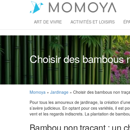
Skip
to
M
the
content
ART DE VIVRE
ACTIVITÉS ET LOISIRS
ÉP
Choisir des bambous no
Momoya
»
Jardinage
» Choisir des bambous non traçan
Pour tous les amoureux de jardinage, la création d’une 
s’avère judicieux. En optant pour ces variétés, il est 
vent et les regards indiscrets. La plantation de bambou
Bambou non traçant : un cho