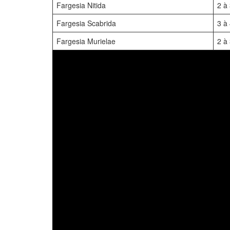
Fargesia Nitida
2 à
Fargesia Scabrida
3 à
Fargesia Murielae
2 à