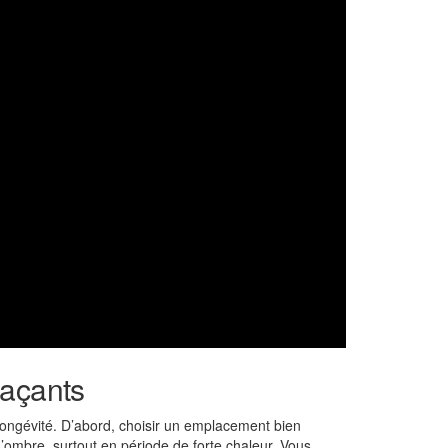
raçants
 longévité. D’abord, choisir un emplacement bien
’ombre, surtout en période de forte chaleur. Vous