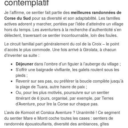
contemplatif
Je l’affirme, ce sentier fait partie des
meilleures randonnées de
Corse du Sud
pour sa diversité et son adaptabilité. Les familles
actives adorent y marcher, portées par l’idée d’atteindre un village
hors du temps. Les aventuriers à la recherche d’authenticité s’en
délectent, traversant ce sentier incontournable, loin des foules.
Le circuit familial part généralement du col de la Croix – le point
d’accès le plus commode. Une fois arrivé à Girolata, à chacun
d’inventer sa suite :
Déjeuner
dans l’ombre d’un figuier à l’auberge du village ;
S’offrir une baignade vivifiante, les galets roulent sous les
pieds ;
Revenir sur ses pas, ou préférer la boucle complète jusqu’à
la plage de Tuara, autre havre de paix ;
Ou, pour les plus motivés, poursuivre sur un sentier
itinérant de 6 jours, organisé, par exemple, par Terres
d’Aventure, pour lire la Corse sur chaque pas.
L’avis de Komoot et Corsica Aventure ? Unanimité ! Ce segment
du sentier Mare e Monti coche toutes les cases : sentiers de
randonnée époustouflants, diversité des ambiances, gîtes