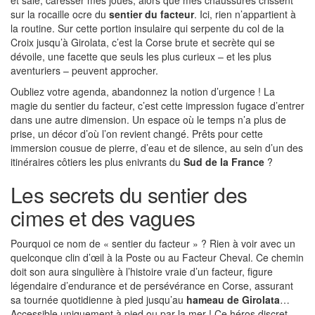
et salé, caresser mes joues, alors que mes chaussures crissent
sur la rocaille ocre du
sentier du facteur
. Ici, rien n’appartient à
la routine. Sur cette portion insulaire qui serpente du col de la
Croix jusqu’à Girolata, c’est la Corse brute et secrète qui se
dévoile, une facette que seuls les plus curieux – et les plus
aventuriers – peuvent approcher.
Oubliez votre agenda, abandonnez la notion d’urgence ! La
magie du sentier du facteur, c’est cette impression fugace d’entrer
dans une autre dimension. Un espace où le temps n’a plus de
prise, un décor d’où l’on revient changé. Prêts pour cette
immersion cousue de pierre, d’eau et de silence, au sein d’un des
itinéraires côtiers les plus enivrants du
Sud de la France
?
Les secrets du sentier des
cimes et des vagues
Pourquoi ce nom de « sentier du facteur » ? Rien à voir avec un
quelconque clin d’œil à la Poste ou au Facteur Cheval. Ce chemin
doit son aura singulière à l’histoire vraie d’un facteur, figure
légendaire d’endurance et de persévérance en Corse, assurant
sa tournée quotidienne à pied jusqu’au
hameau de Girolata
…
Accessible uniquement à pied ou par la mer ! Ce héros discret