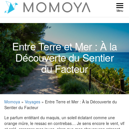
Skip
to
Momoya
Menu
the
content
Entre Terre et Mer : À la
Découverte du Sentier
du Facteur
Momoya
»
Voyages
» Entre Terre et Mer : À la Découverte du
Sentier du Facteur
Le parfum entêtant du maquis, un soleil éclatant comme une
orange mûre, le ressac en contrebas… Je sens encore le vent, vif