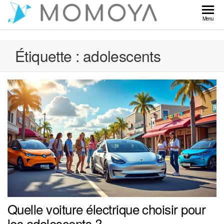
Skip
to
Momoya
Menu
the
content
Étiquette :
adolescents
Quelle voiture électrique choisir pour
les adolescents ?