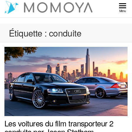
Skip
to
Momoya
Menu
the
content
Étiquette :
conduite
Les voitures du film transporteur 2
conduite par Jason Statham