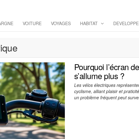
omoya
ARGNE
VOITURE
VOYAGES
HABITAT
DEVELOPPE
rique
Pourquoi l’écran de
s’allume plus ?
Les vélos électriques représen
cyclisme, alliant plaisir et prati
un problème fréquent peut surven