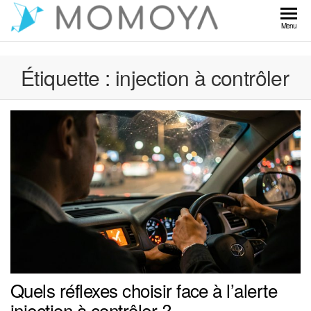
Skip
to
Momoya
Menu
the
content
Étiquette :
injection à contrôler
Quels réflexes choisir face à l’alerte
injection à contrôler ?